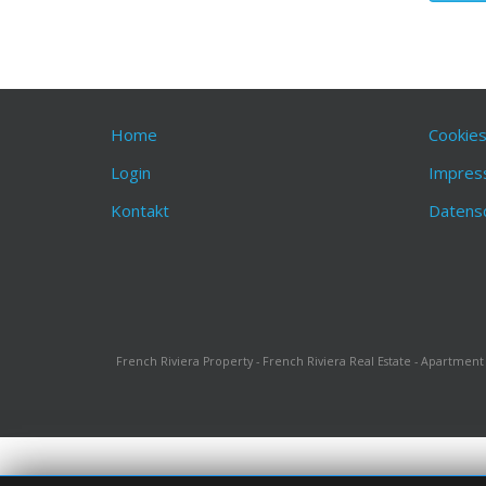
Home
Cookie
Login
Impres
Kontakt
Datens
French Riviera Property - French Riviera Real Estate - Apartment Fr