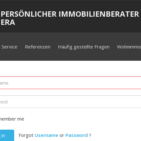
 PERSÖNLICHER IMMOBILIENBERATER 
IERA
Service
Referenzen
Häufig gestellte Fragen
Wohnimmob
member me
Forgot
Username
or
Password
?
 in