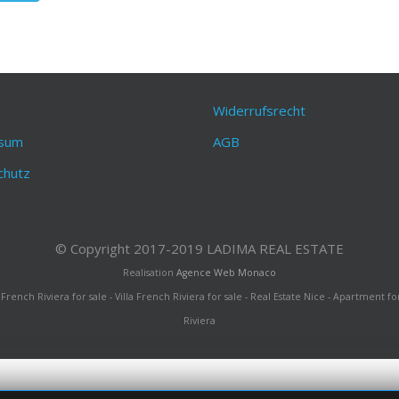
s
Widerrufsrecht
sum
AGB
chutz
© Copyright 2017-2019 LADIMA REAL ESTATE
Realisation
Agence Web Monaco
ench Riviera for sale - Villa French Riviera for sale - Real Estate Nice - Apartment for
Riviera