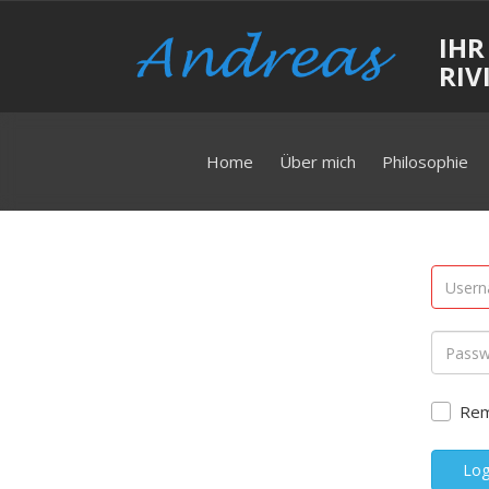
IHR
RIV
Home
Über mich
Philosophie
Re
Log