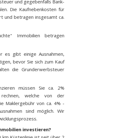
steuer und gegebenfalls Bank-
len. Die Kaufnebenkosten für
rt und betragen insgesamt ca.
chte" Immobilien betragen
er es gibt einige Ausnahmen,
tigen, bevor Sie sich zum Kauf
alten die Grunderwerbsteuer
nzieren müssen Sie ca. 2%
 rechnen, welche von der
ie Maklergebühr von ca. 4% -
usnahmen sind möglich. Wir
wicklungsprozess.
Immobilien investieren?
 km Küstenlinie ist seit über 2