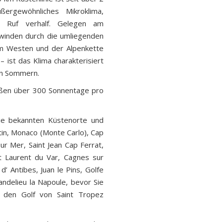
ßergewöhnliches Mikroklima,
n Ruf verhalf. Gelegen am
winden durch die umliegenden
im Westen und der Alpenkette
ist das Klima charakterisiert
en Sommern.
eßen über 300 Sonnentage pro
 die bekannten Küstenorte und
in, Monaco (Monte Carlo), Cap
 sur Mer, Saint Jean Cap Ferrat,
nt Laurent du Var, Cagnes sur
d’ Antibes, Juan le Pins, Golfe
ndelieu la Napoule, bevor Sie
n den Golf von Saint Tropez